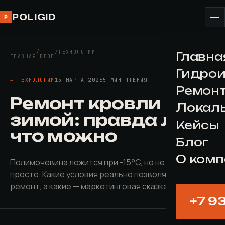
POLIGID
P
/
/
ТЕХНОЛОГИИ
Главна
ГЛАВНАЯ
БЛОГ
Гидро
→ ТЕХНОЛОГИИ
15 МАРТА 2026
5 МИН ЧТЕНИЯ
Ремонт
Ремонт кровли
Локал
зимой: правда ли,
Кейсы
что можно
Блог
О ком
Полимочевина ложится при -15°C, но не всё так
просто. Какие условия реально позволяют зимний
ремонт, а какие — маркетинговая сказка.
+7 9