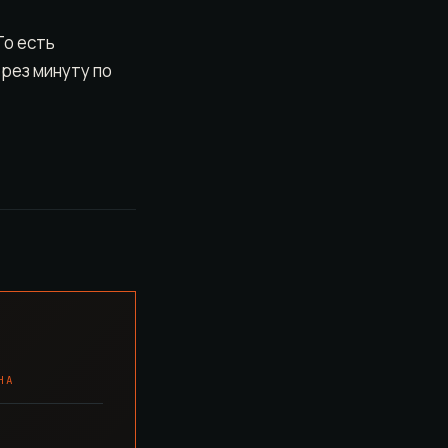
 То есть
ерез минуту по
НА