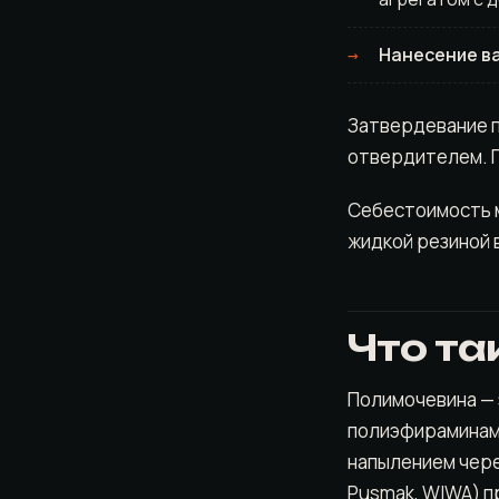
Нанесение в
Затвердевание п
отвердителем. П
Себестоимость м
жидкой резиной в
Что т
Полимочевина — 
полиэфираминами
напылением чере
Pusmak, WIWA) п