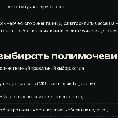
— только битумная, другого нет.
коммерческого объекта, МКД, санатория или бассейна ж
то не отработает заявленный срок в сочинских условия
 выбирать полимочеви
единственный правильный выбор, когда:
уатируется долго (МКД, санаторий, БЦ, отель);
ия 5+ лет с реальной ответственностью;
о быстро (нельзя останавливать объект на неделю);