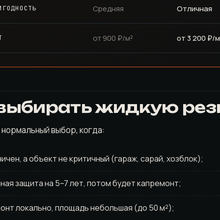
Средняя
Отличная
ИГОДНОСТЬ
от 900 ₽/м²
от 3 200 ₽/м
Т
 выбирать жидкую рез
 нормальный выбор, когда:
чен, а объект не критичный (гараж, сарай, хозблок);
ная защита на 5–7 лет, потом будет капремонт;
онт локально, площадь небольшая (до 50 м²);