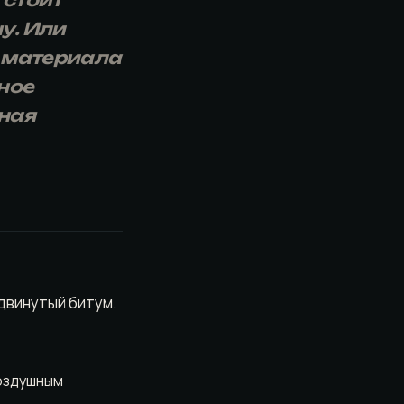
 стоит
у. Или
а материала
ное
ная
одвинутый битум.
воздушным