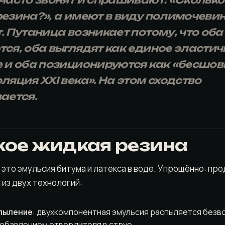
часто звонят и спрашивают: «Сколько
езина?», а имеют в виду полимочевин
. Путаница возникает потому, что об
ся, оба выглядят как единое эластич
 и оба позиционируются как «бесшов
ляция XXI века». На этом сходство
ается.
кое жидкая резина
 это эмульсия битума и латекса в воде. Упрощённо: пр
 из двух технологий:
пыление
: двухкомпонентная эмульсия распыляется без
добавлением отвердителя в струе.