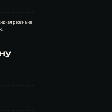
идкая резина не
х.
ну