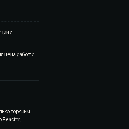
ции с
я цена работ с
лько горячим
 Reactor,