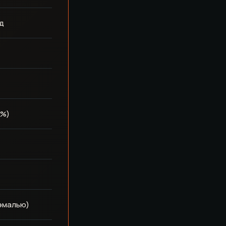
д
0%)
 эмалью)