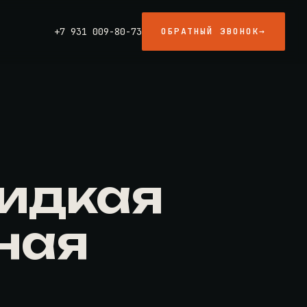
+7 931 009-80-73
ОБРАТНЫЙ ЗВОНОК
→
идкая
ьная