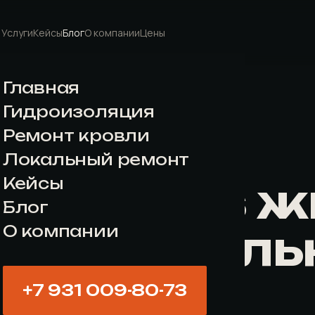
Услуги
Кейсы
Блог
О компании
Цены
Главная
Гидроизоляция
Ремонт кровли
Локальный ремонт
евина vs ж
Кейсы
Блог
в чём реал
О компании
+7 931 009-80-73