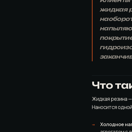
Клиенты 
жидкая р
наоборот
напыляют
покрытие
гидроизо
заканчив
Что та
Жидкая резина —
Наносится одной
Холодное на
агрегатом с 