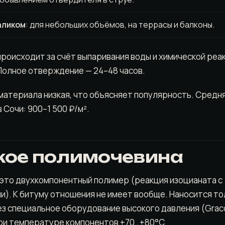
аликом
: для небольших объёмов, на террасы и балконы.
роисходит за счёт выпаривания воды и химической реак
олное отверждение — 24–48 часов.
атериала низкая, что объясняет популярность. Средня
 Сочи: 900–1 500 ₽/м².
акое полимочевина
это двухкомпонентный полимер (реакция изоцианата с
). К битуму отношения не имеет вообще. Наносится то
з специальное оборудование высокого давления (Graco
ри температуре компонентов +70…+80°C.