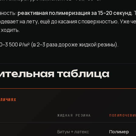
нность:
реактивная полимеризация за 15–20 секунд
.
девает на лету, ещё до касания с поверхностью. Уже ч
 ходить.
0–3 500 ₽/м² (в 2–3 раза дороже жидкой резины).
ительная таблица
ЗЛИЧИЯХ
ЖИДКАЯ РЕЗИНА
ПОЛИМОЧЕВИ
Битум + латекс
Полимер