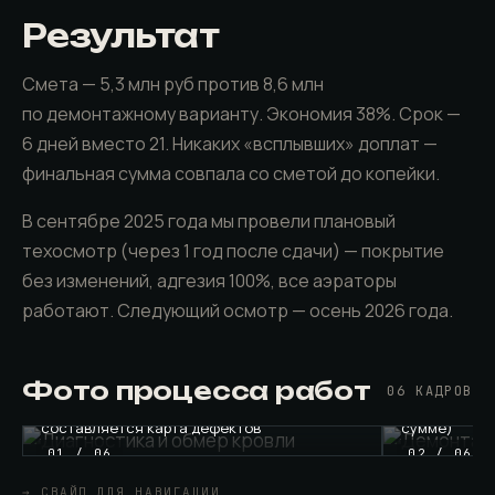
Результат
Смета — 5,3 млн руб против 8,6 млн
по демонтажному варианту. Экономия 38%. Срок —
6 дней вместо 21. Никаких «всплывших» доплат —
финальная сумма совпала со сметой до копейки.
В сентябре 2025 года мы провели плановый
техосмотр (через 1 год после сдачи) — покрытие
без изменений, адгезия 100%, все аэраторы
работают. Следующий осмотр — осень 2026 года.
Фото процесса работ
Диагностика и обмер кровли.
Инженер с
Демонтаж пр
06 КАДРОВ
дроном осматривает 2 400 м² кровли,
удаление 4 к
составляется карта дефектов
сумме)
01 / 06
02 / 06
→ СВАЙП ДЛЯ НАВИГАЦИИ