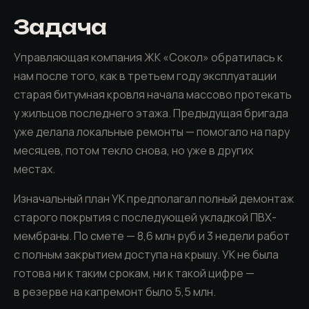
Задача
Управляющая компания ЖК «Сокол» обратилась к
нам после того, как в третьем году эксплуатации
старая битумная кровля начала массово протекать
у жильцов последнего этажа. Предыдущая бригада
уже делала локальные ремонты — помогало на пару
месяцев, потом текло снова, но уже в других
местах.
Изначальный план УК предполагал полный демонтаж
старого покрытия с последующей укладкой ПВХ-
мембраны. По смете — 8,6 млн руб и 3 недели работ
с полным закрытием доступа на крышу. УК не была
готова ни к таким срокам, ни к такой цифре —
в резерве на капремонт было 5,5 млн.