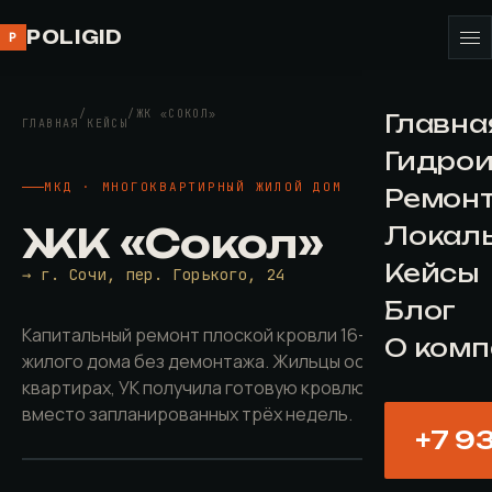
POLIGID
P
/
/
ЖК «СОКОЛ»
Главна
ГЛАВНАЯ
КЕЙСЫ
Гидро
МКД · МНОГОКВАРТИРНЫЙ ЖИЛОЙ ДОМ
Ремонт
ЖК «Сокол»
Локал
Кейсы
→ г. Сочи, пер. Горького, 24
Блог
Капитальный ремонт плоской кровли 16-этажного
О ком
жилого дома без демонтажа. Жильцы остались в
квартирах, УК получила готовую кровлю за 6 дней
вместо запланированных трёх недель.
ДО
ПОСЛЕ
+7 9