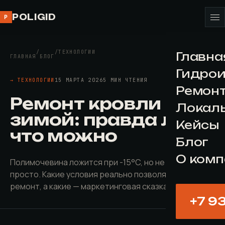
POLIGID
P
/
/
ТЕХНОЛОГИИ
Главна
ГЛАВНАЯ
БЛОГ
Гидро
→ ТЕХНОЛОГИИ
15 МАРТА 2026
5 МИН ЧТЕНИЯ
Ремонт
Ремонт кровли
Локал
зимой: правда ли,
Кейсы
что можно
Блог
О ком
Полимочевина ложится при -15°C, но не всё так
просто. Какие условия реально позволяют зимний
ремонт, а какие — маркетинговая сказка.
+7 9